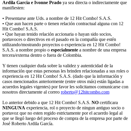
Ardila Garcia e Ivonne Prado
ya sea directa o indirectamente que
manifiesten:
• Presentarse ante Uds. a nombre de 12 Hit Combo! S.A.S.
• Que aun hacen parte o tienen relación contractual alguna con 12
Hit Combo! S.A.S.
• Que hayan tenido relación accionaria o hayan sido socios,
portavoces o directivos en el pasado en la compañía que estén
utilizando/mostrando proyectos o experiencia en 12 Hit Combo!
S.A.S. a nombre propio o
especialmente
a nombre de una empresa
tercera/externa dentro o fuera de Colombia.
Y tienen cualquier duda sobre la validez y autenticidad de la
información que estas personas les brinden relacionadas a sus roles o
experiencia en 12 Hit Combo! S.A.S. (dado que la información y
casos mencionados anteriormente (entre otros más) están ligadas a
acuerdos legales vigentes) por favor les solicitamos comunicarse con
nosotros directamente al correo
roberto@12hitcombo.com
Lo anterior debido a que 12 Hit Combo! S.A.S.
NO
certificara
NINGUNA
experiencia, rol o proyecto de ningun antiguo socio o
portavoz que no esten regido estrictamente por el acuerdo legal al
que se llegó luego del proceso de compra de la empresa por parte de
José Roberto Ardila García.